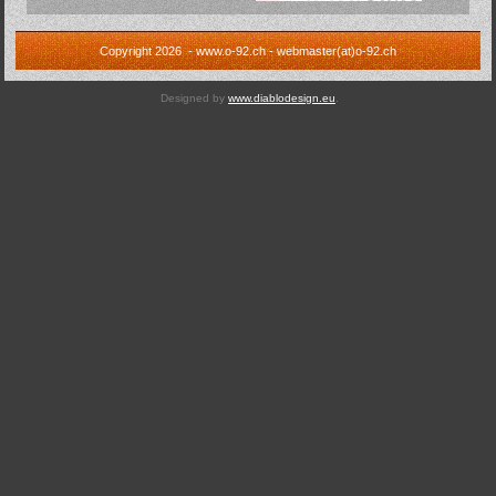
Copyright 2026 - www.o-92.ch - webmaster(at)o-92.ch
Designed by
www.diablodesign.eu
.