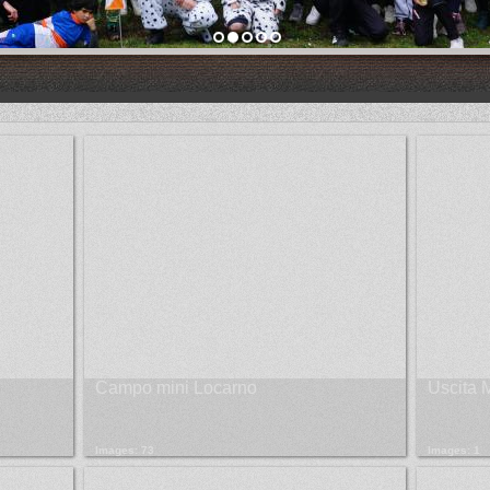
Campo mini Locarno
Uscita 
Images: 73
Images: 1