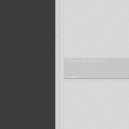
Uscita sci Splügen
Images: 11