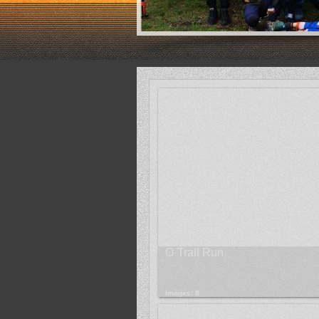
O-Trail Run
Images: 8