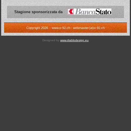
Stagione sponsorizzata da
Copyright 2026 - www.o-92.ch - webmaster(at)o-92.ch
Designed by
www.diablodesign.eu
.