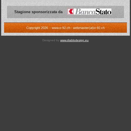
Stagione sponsorizzata da
Copyright 2026 - www.o-92.ch - webmaster(at)o-92.ch
Designed by
www.diablodesign.eu
.